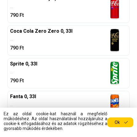
...
790
Ft
Coca Cola Zero Zero 0, 33l
...
790
Ft
Sprite 0, 33l
...
790
Ft
Fanta 0, 33l
...
790
Ft
Ez az oldal cookie-kat használ a megfelelő
működéshez. Az oldal használatával hozzájárulsz a
Ok
cookie-k elfogadásához és az adatok rögzítéséhez a
gyorsabb működés érdekében.
Fanta Crimson Cherry 0, 33l