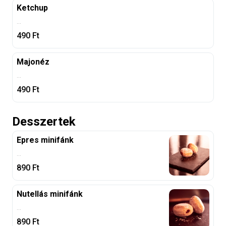
Ketchup
...
490
Ft
Majonéz
...
490
Ft
Desszertek
Epres minifánk
...
890
Ft
Nutellás minifánk
...
890
Ft