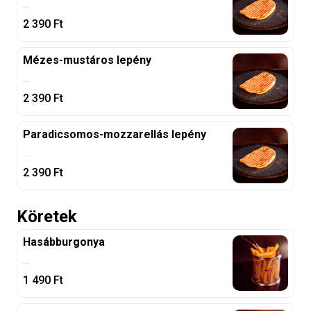
...
2 390
Ft
Mézes-mustáros lepény
...
2 390
Ft
Paradicsomos-mozzarellás lepény
...
2 390
Ft
Köretek
Hasábburgonya
...
1 490
Ft