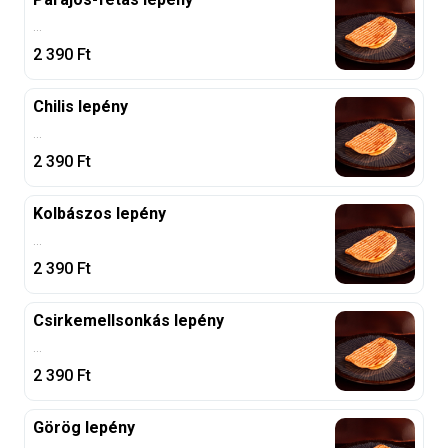
...
2 390
Ft
Chilis lepény
...
2 390
Ft
Kolbászos lepény
...
2 390
Ft
Csirkemellsonkás lepény
...
2 390
Ft
Görög lepény