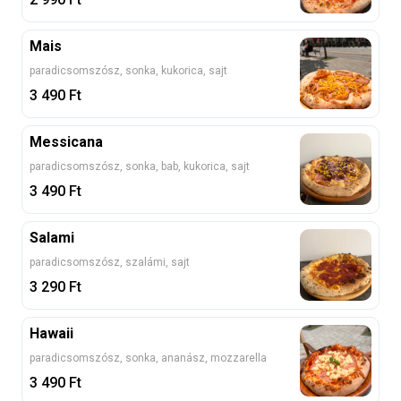
Mais
paradicsomszósz, sonka, kukorica, sajt
3 490
Ft
Messicana
paradicsomszósz, sonka, bab, kukorica, sajt
3 490
Ft
Salami
paradicsomszósz, szalámi, sajt
3 290
Ft
Hawaii
paradicsomszósz, sonka, ananász, mozzarella
3 490
Ft