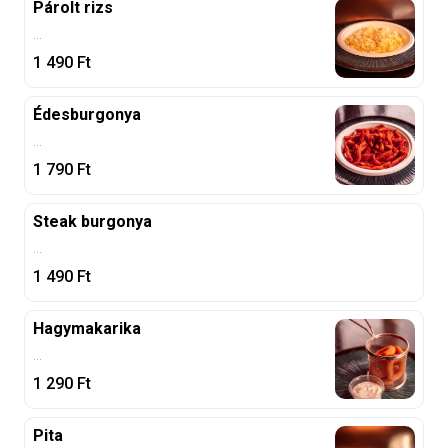
Párolt rizs
...
1 490
Ft
Édesburgonya
...
1 790
Ft
Steak burgonya
...
1 490
Ft
Hagymakarika
...
1 290
Ft
Pita