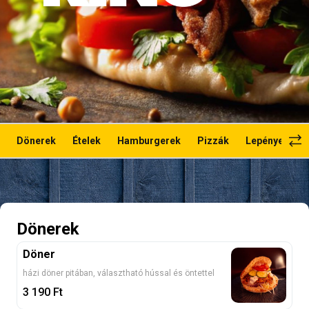
Dönerek
Ételek
Hamburgerek
Pizzák
Lepények
Dönerek
Döner
házi döner pitában, választható hússal és öntettel
3 190
Ft