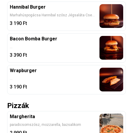
Hannibal Burger
Marhahúspogácsa Hannibal szósz Jégsaláta Csemege uborka Hagyma Paradicsom Cheddar Sajt Hasábburgonyával
3 190
Ft
Bacon Bomba Burger
...
3 390
Ft
Wrapburger
...
3 190
Ft
Pizzák
Margherita
paradicsomszósz, mozzarella, bazsalikom
2 990
Ft