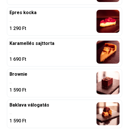
Epres kocka
...
1 290
Ft
Karamellés sajttorta
...
1 690
Ft
Brownie
...
1 590
Ft
Baklava válogatás
...
1 590
Ft