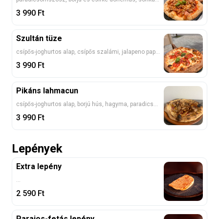
3 990
Ft
Szultán tüze
csípős-joghurtos alap, csípős szalámi, jalapeno paprika, mozzarella
3 990
Ft
Pikáns lahmacun
csípős-joghurtos alap, borjú hús, hagyma, paradicsom, kukorica, jalapeno
3 990
Ft
Lepények
Extra lepény
...
2 590
Ft
Parajos-fetás lepény