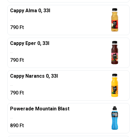
Cappy Alma 0, 33l
...
790
Ft
Cappy Eper 0, 33l
...
790
Ft
Cappy Narancs 0, 33l
...
790
Ft
Powerade Mountain Blast
...
890
Ft