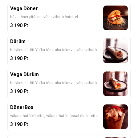
Vega Döner
házi döner pitában, választható öntettel
3 190
Ft
Dürüm
helyben sütött Yufka tésztába tekerve, választható hússal és öntettel
3 190
Ft
Vega Dürüm
helyben sütött Yufka tésztába tekerve, választható öntettel
3 190
Ft
DönerBox
választható körettel, választható hússal és öntettel
3 190
Ft