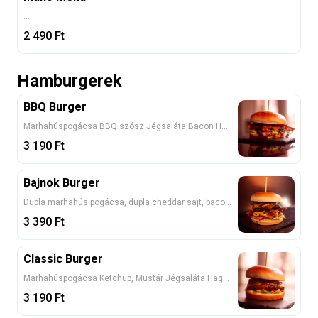
...
2 490
Ft
Hamburgerek
BBQ Burger
Marhahúspogácsa BBQ szósz Jégsaláta Bacon Hagyma Paradicsom Cheddar sajt Hasábburgonyával
3 190
Ft
Bajnok Burger
Dupla marhahús pogácsa, dupla cheddar sajt, bacon, paradicsom, jégsaláta, lila hagyma, csemege uborka, Hannibal szósz
3 390
Ft
Classic Burger
Marhahúspogácsa Ketchup, Mustár Jégsaláta Hagyma Uborka Paradicsom Cheddar sajt Hasábburgonyával
3 190
Ft