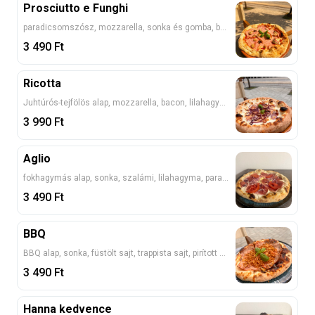
Prosciutto e Funghi
paradicsomszósz, mozzarella, sonka és gomba, bazsalikom
3 490
Ft
Ricotta
Juhtúrós-tejfölös alap, mozzarella, bacon, lilahagyma
3 990
Ft
Aglio
fokhagymás alap, sonka, szalámi, lilahagyma, paradicsom, sajt
3 490
Ft
BBQ
BBQ alap, sonka, füstölt sajt, trappista sajt, pirított hagyma
3 490
Ft
Hanna kedvence