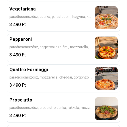
Vegetariana
paradicsomszósz, uborka, paradicsom, hagyma, kukorica, feta
3 490
Ft
Pepperoni
paradicsomszósz, pepperoni szalámi, mozzarella, pepperoni paprika
3 490
Ft
Quattro Formaggi
paradicsomszósz, mozzarella, cheddar, gorgonzola, trappista
3 490
Ft
Prosciutto
paradicsomszósz, prosciutto sonka, rukkola, mozzarella, bazsalikom
3 490
Ft