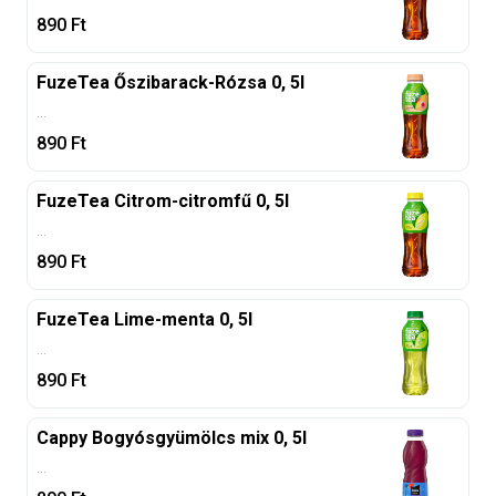
890
Ft
FuzeTea Őszibarack-Rózsa 0, 5l
...
890
Ft
FuzeTea Citrom-citromfű 0, 5l
...
890
Ft
FuzeTea Lime-menta 0, 5l
...
890
Ft
Cappy Bogyósgyümölcs mix 0, 5l
...