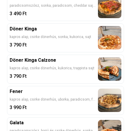
paradicsomszósz, sonka, paradicsom, cheddar sajt, jalapeno
3 490
Ft
Döner Kinga
kapros alap, csirke dönerhús, sonka, kukorica, sajt
3 790
Ft
Döner Kinga Calzone
kapros alap, csirke dönerhús, kukorica, trappista sajt
3 790
Ft
Fener
kapros alap, csirke dönerhús, uborka, paradicsom, feta, lilahagyma
3 990
Ft
Galata
paradicsomszósz, borjú és csirke dönerhús, sonka, szalámi, sajt