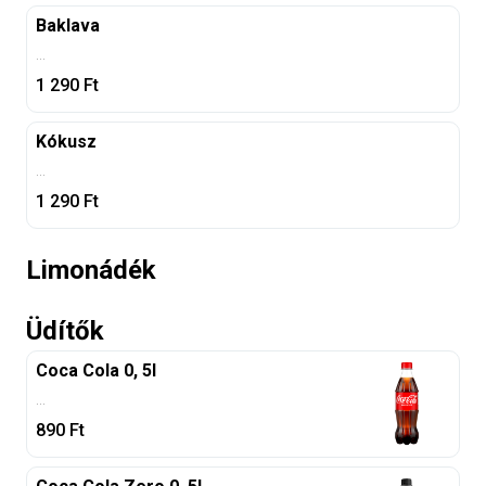
Baklava
...
1 290
Ft
Kókusz
...
1 290
Ft
Limonádék
Üdítők
Coca Cola 0, 5l
...
890
Ft