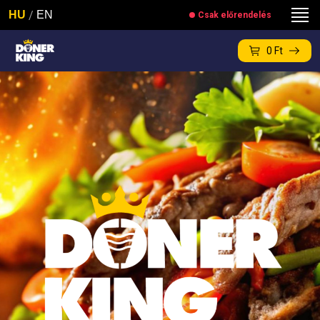
/
HU
EN
Csak előrendelés
0
Ft