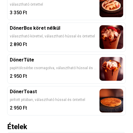
választható öntettel
3 350
Ft
DönerBox köret nélkül
választható körettel, választható hússal és öntettel
2 890
Ft
DönerTüte
papírtölcsérbe csomagolva, választható hússal és öntettel
2 950
Ft
DönerToast
pirított pitában, választható hússal és öntettel
2 950
Ft
Ételek