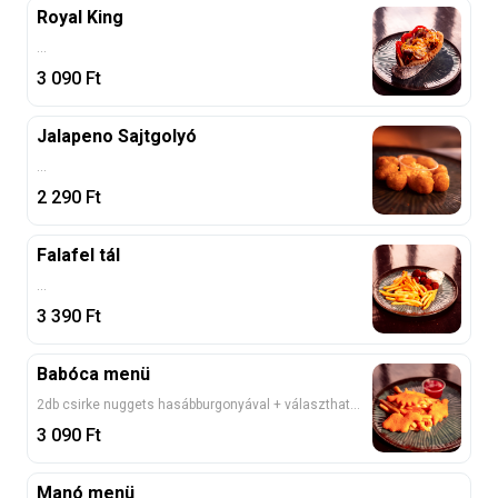
Royal King
...
3 090
Ft
Jalapeno Sajtgolyó
...
2 290
Ft
Falafel tál
...
3 390
Ft
Babóca menü
2db csirke nuggets hasábburgonyával + választható öntettel + 1db választható mini fánkkal + választható 0, 33l üdítővel
3 090
Ft
Manó menü