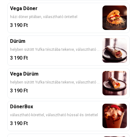
Vega Döner
házi döner pitában, választható öntettel
3 190
Ft
Dürüm
helyben sütött Yufka tésztába tekerve, választható hússal és öntettel
3 190
Ft
Vega Dürüm
helyben sütött Yufka tésztába tekerve, választható öntettel
3 190
Ft
DönerBox
választható körettel, választható hússal és öntettel
3 190
Ft