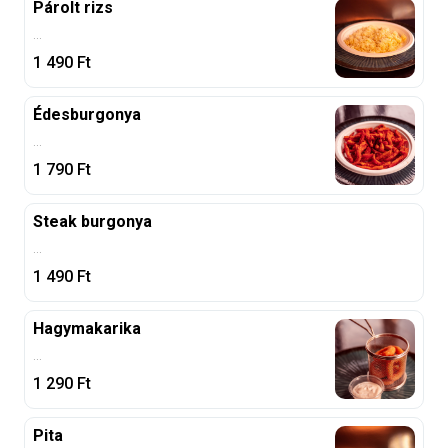
Párolt rizs
...
1 490
Ft
Édesburgonya
...
1 790
Ft
Steak burgonya
...
1 490
Ft
Hagymakarika
...
1 290
Ft
Pita