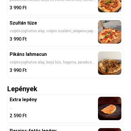
3 990
Ft
Szultán tüze
csípős-joghurtos alap, csípős szalámi, jalapeno paprika, mozzarella
3 990
Ft
Pikáns lahmacun
csípős-joghurtos alap, borjú hús, hagyma, paradicsom, kukorica, jalapeno
3 990
Ft
Lepények
Extra lepény
...
2 590
Ft
Parajos-fetás lepény