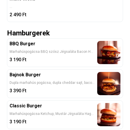
...
2 490
Ft
Hamburgerek
BBQ Burger
Marhahúspogácsa BBQ szósz Jégsaláta Bacon Hagyma Paradicsom Cheddar sajt Hasábburgonyával
3 190
Ft
Bajnok Burger
Dupla marhahús pogácsa, dupla cheddar sajt, bacon, paradicsom, jégsaláta, lila hagyma, csemege uborka, Hannibal szósz
3 390
Ft
Classic Burger
Marhahúspogácsa Ketchup, Mustár Jégsaláta Hagyma Uborka Paradicsom Cheddar sajt Hasábburgonyával
3 190
Ft