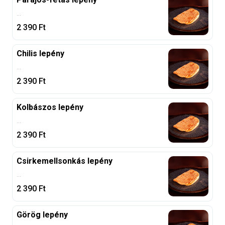
...
2 390
Ft
Chilis lepény
...
2 390
Ft
Kolbászos lepény
...
2 390
Ft
Csirkemellsonkás lepény
...
2 390
Ft
Görög lepény