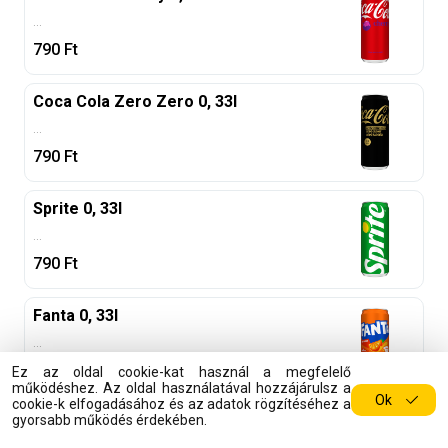
...
790
Ft
Coca Cola Zero Zero 0, 33l
...
790
Ft
Sprite 0, 33l
...
790
Ft
Fanta 0, 33l
...
790
Ft
Ez az oldal cookie-kat használ a megfelelő
működéshez. Az oldal használatával hozzájárulsz a
Ok
cookie-k elfogadásához és az adatok rögzítéséhez a
gyorsabb működés érdekében.
Fanta Crimson Cherry 0, 33l