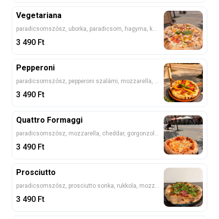
Vegetariana
paradicsomszósz, uborka, paradicsom, hagyma, kukorica, feta
3 490
Ft
Pepperoni
paradicsomszósz, pepperoni szalámi, mozzarella, pepperoni paprika
3 490
Ft
Quattro Formaggi
paradicsomszósz, mozzarella, cheddar, gorgonzola, trappista
3 490
Ft
Prosciutto
paradicsomszósz, prosciutto sonka, rukkola, mozzarella, bazsalikom
3 490
Ft