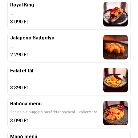
Royal King
...
3 090
Ft
Jalapeno Sajtgolyó
...
2 290
Ft
Falafel tál
...
3 390
Ft
Babóca menü
2db csirke nuggets hasábburgonyával + választható öntettel + 1db választható mini fánkkal + választható 0, 33l üdítővel
3 090
Ft
Manó menü