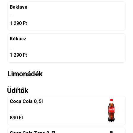
Baklava
...
1 290
Ft
Kókusz
...
1 290
Ft
Limonádék
Üdítők
Coca Cola 0, 5l
...
890
Ft