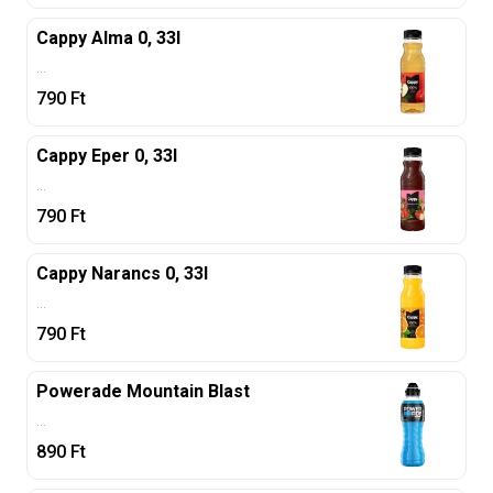
Cappy Alma 0, 33l
...
790
Ft
Cappy Eper 0, 33l
...
790
Ft
Cappy Narancs 0, 33l
...
790
Ft
Powerade Mountain Blast
...
890
Ft