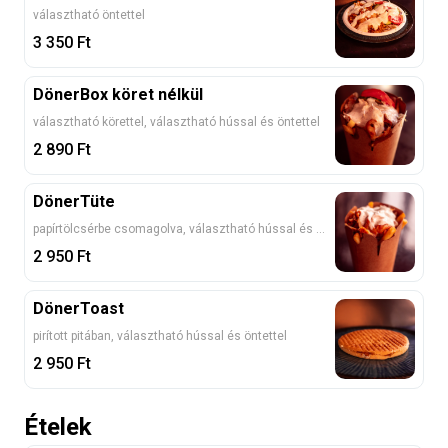
választható öntettel
3 350
Ft
DönerBox köret nélkül
választható körettel, választható hússal és öntettel
2 890
Ft
DönerTüte
papírtölcsérbe csomagolva, választható hússal és öntettel
2 950
Ft
DönerToast
pirított pitában, választható hússal és öntettel
2 950
Ft
Ételek