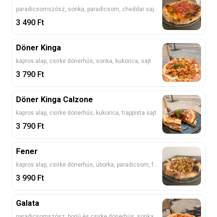
paradicsomszósz, sonka, paradicsom, cheddar sajt, jalapeno
3 490
Ft
Döner Kinga
kapros alap, csirke dönerhús, sonka, kukorica, sajt
3 790
Ft
Döner Kinga Calzone
kapros alap, csirke dönerhús, kukorica, trappista sajt
3 790
Ft
Fener
kapros alap, csirke dönerhús, uborka, paradicsom, feta, lilahagyma
3 990
Ft
Galata
paradicsomszósz, borjú és csirke dönerhús, sonka, szalámi, sajt