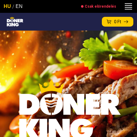
/
HU
EN
Csak előrendelés
0
Ft