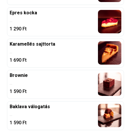
Epres kocka
...
1 290
Ft
Karamellés sajttorta
...
1 690
Ft
Brownie
...
1 590
Ft
Baklava válogatás
...
1 590
Ft