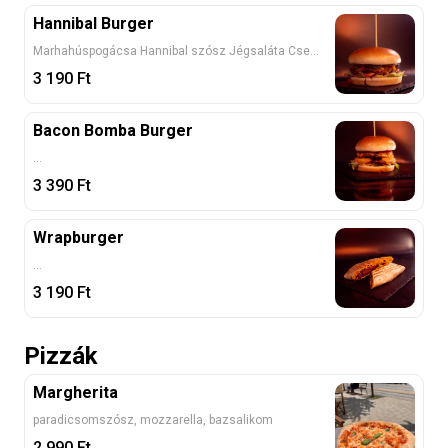
Hannibal Burger
Marhahúspogácsa Hannibal szósz Jégsaláta Csemege uborka Hagyma Paradicsom Cheddar Sajt Hasábburgonyával
3 190
Ft
Bacon Bomba Burger
...
3 390
Ft
Wrapburger
...
3 190
Ft
Pizzák
Margherita
paradicsomszósz, mozzarella, bazsalikom
2 990
Ft