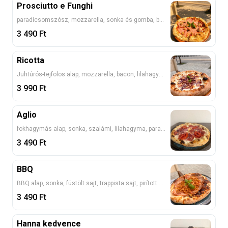
Prosciutto e Funghi
paradicsomszósz, mozzarella, sonka és gomba, bazsalikom
3 490
Ft
Ricotta
Juhtúrós-tejfölös alap, mozzarella, bacon, lilahagyma
3 990
Ft
Aglio
fokhagymás alap, sonka, szalámi, lilahagyma, paradicsom, sajt
3 490
Ft
BBQ
BBQ alap, sonka, füstölt sajt, trappista sajt, pirított hagyma
3 490
Ft
Hanna kedvence