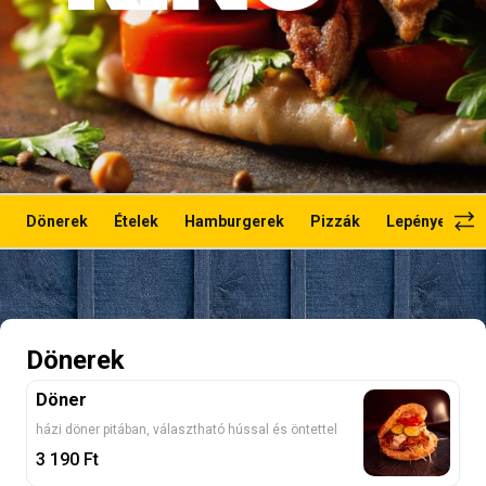
Dönerek
Ételek
Hamburgerek
Pizzák
Lepények
Dönerek
Döner
házi döner pitában, választható hússal és öntettel
3 190
Ft