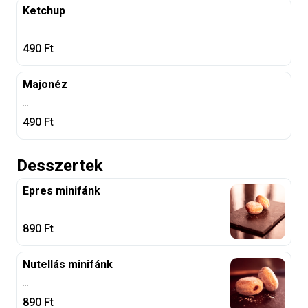
Ketchup
...
490
Ft
Majonéz
...
490
Ft
Desszertek
Epres minifánk
...
890
Ft
Nutellás minifánk
...
890
Ft