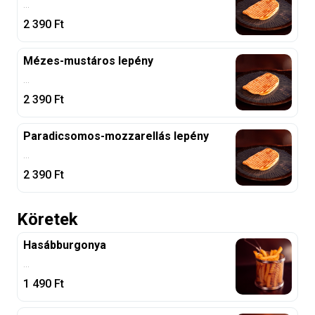
...
2 390
Ft
Mézes-mustáros lepény
...
2 390
Ft
Paradicsomos-mozzarellás lepény
...
2 390
Ft
Köretek
Hasábburgonya
...
1 490
Ft