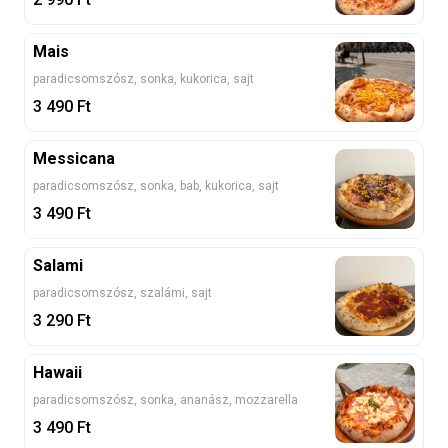
Mais
paradicsomszósz, sonka, kukorica, sajt
3 490
Ft
Messicana
paradicsomszósz, sonka, bab, kukorica, sajt
3 490
Ft
Salami
paradicsomszósz, szalámi, sajt
3 290
Ft
Hawaii
paradicsomszósz, sonka, ananász, mozzarella
3 490
Ft