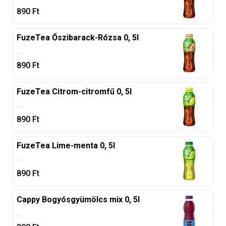
890
Ft
FuzeTea Őszibarack-Rózsa 0, 5l
...
890
Ft
FuzeTea Citrom-citromfű 0, 5l
...
890
Ft
FuzeTea Lime-menta 0, 5l
...
890
Ft
Cappy Bogyósgyümölcs mix 0, 5l
...